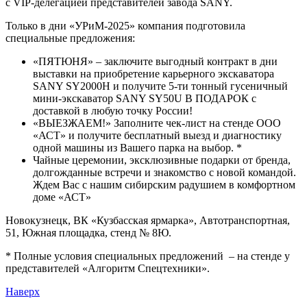
с VIP-делегацией представителей завода SANY.
Только в дни «УРиМ-2025» компания подготовила
специальные предложения:
«ПЯТЮНЯ» – заключите выгодный контракт в дни
выставки на приобретение карьерного экскаватора
SANY SY2000H и получите 5-ти тонный гусеничный
мини-экскаватор SANY SY50U В ПОДАРОК с
доставкой в любую точку России!
«ВЫЕЗЖАЕМ!» Заполните чек-лист на стенде ООО
«АСТ» и получите бесплатный выезд и диагностику
одной машины из Вашего парка на выбор. *
Чайные церемонии, эксклюзивные подарки от бренда,
долгожданные встречи и знакомство с новой командой.
Ждем Вас с нашим сибирским радушием в комфортном
доме «АСТ»
Новокузнецк, ВК «Кузбасская ярмарка», Автотранспортная,
51, Южная площадка, стенд № 8Ю.
* Полные условия специальных предложений – на стенде у
представителей «Алгоритм Спецтехники».
Наверх