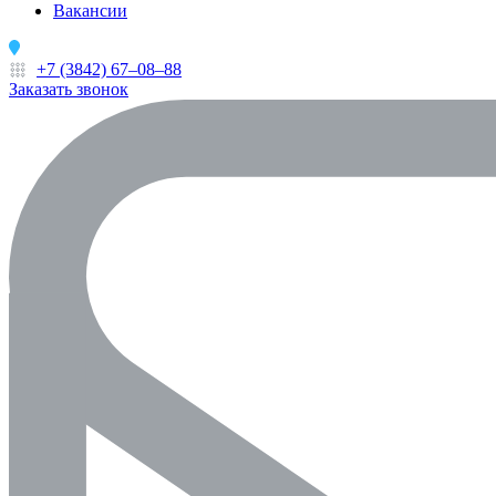
Вакансии
Определение...
+7 (3842) 67‒08‒88
Заказать звонок